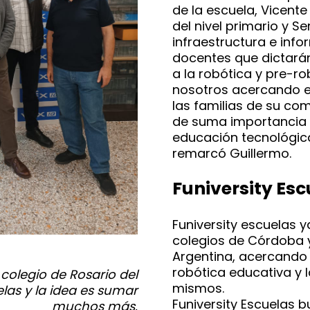
de la escuela, Vicente
del nivel primario y Se
infraestructura e inf
docentes que dictarán
a la robótica y pre-ro
nosotros acercando e
las familias de su co
de suma importancia q
educación tecnológica
remarcó Guillermo.
Funiversity Esc
Funiversity escuelas 
colegios de Córdoba y
Argentina, acercando 
robótica educativa y 
 colegio de Rosario del
mismos.
las y la idea es sumar
Funiversity Escuelas 
muchos más.