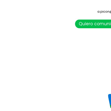
a.picon
Quiero comuni