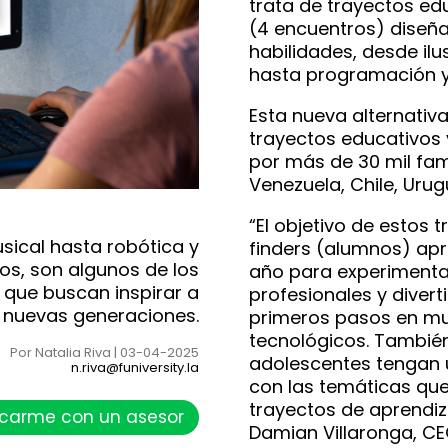
trata de trayectos ed
(4 encuentros) diseñ
habilidades, desde ilu
hasta programación y
Esta nueva alternativ
trayectos educativos 
por más de 30 mil fam
Venezuela, Chile, Urug
“El objetivo de estos 
sical hasta robótica y
finders (alumnos) ap
os, son algunos de los
año para experimenta
 que buscan inspirar a
profesionales y divert
s nuevas generaciones.
primeros pasos en mu
tecnológicos. También
Por Natalia Riva | 03-04-2025
adolescentes tengan 
n.riva@funiversity.la
con las temáticas qu
trayectos de aprendiz
carme con un asesor
Damian Villaronga, CE