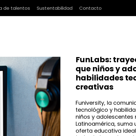
 de talentos
Sustentabilidad
Contacto
FunLabs: traye
que niños y ad
habilidades te
creativas
Funiversity, la comun
tecnológico y habili
niños y adolescentes
Latinoamérica, suma 
oferta educativa ideal