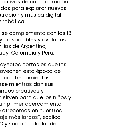
ucativos de corta duración
ados para explorar nuevas
stración y música digital
 robótica.
a se complementa con los 13
ya disponibles y avalados
ilias de Argentina,
uay, Colombia y Perú.
trayectos cortos es que los
rovechen esta época del
r con herramientas
irse mientras dan sus
ndos creativos y
 sirven para que los niños y
un primer acercamiento
e ofrecemos en nuestros
aje más largos”, explica
O y socio fundador de